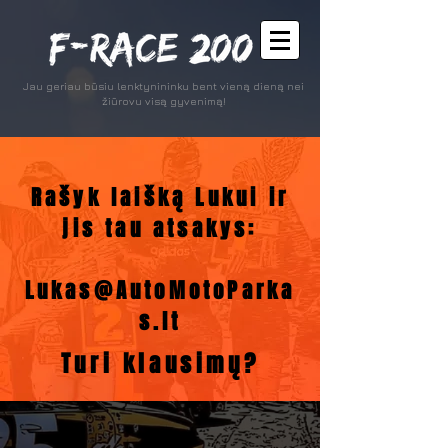
Jau geriau būsiu lenktynininku bent vieną dieną nei
žiūrovu visą gyvenimą!
Rašyk laišką Lukui ir
jis tau atsakys:
Lukas@AutoMotoParka
s.lt
Turi klausimų?